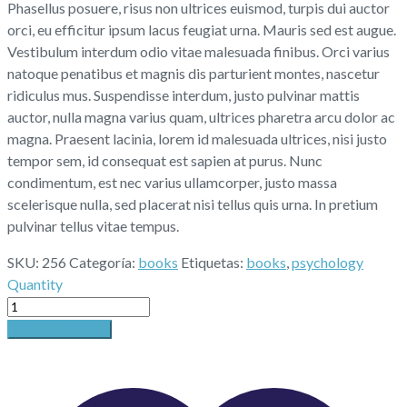
Phasellus posuere, risus non ultrices euismod, turpis dui auctor
orci, eu efficitur ipsum lacus feugiat urna. Mauris sed est augue.
Vestibulum interdum odio vitae malesuada finibus. Orci varius
natoque penatibus et magnis dis parturient montes, nascetur
ridiculus mus. Suspendisse interdum, justo pulvinar mattis
auctor, nulla magna varius quam, ultrices pharetra arcu dolor ac
magna. Praesent lacinia, lorem id malesuada ultrices, nisi justo
tempor sem, id consequat est sapien at purus. Nunc
condimentum, est nec varius ullamcorper, justo massa
scelerisque nulla, sed placerat nisi tellus quis urna. In pretium
pulvinar tellus vitae tempus.
SKU:
256
Categoría:
books
Etiquetas:
books
,
psychology
Quantity
Agregar al carrito